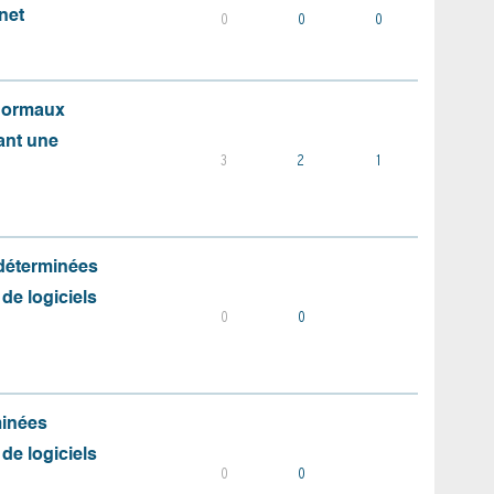
net
0
0
0
 normaux
ant une
3
2
1
 déterminées
 de logiciels
0
0
minées
 de logiciels
0
0