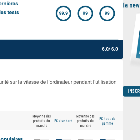
la new
ernières
es tests
99.9
99
99
6.0/ 6.0
té sur la vitesse de l’ordinateur pendant l’utilisation
INSC
Moyenne des
Moyenne des
PC haut de
produits du
PC standard
produits du
gamme
marché
marché
populaires