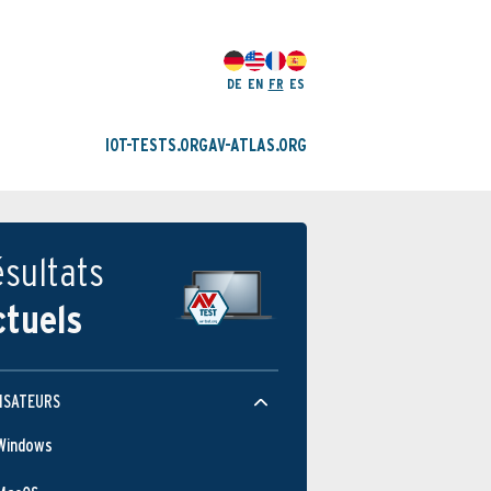
DE
EN
FR
ES
IOT-TESTS.ORG
AV-ATLAS.ORG
sultats
ctuels
ISATEURS
Windows