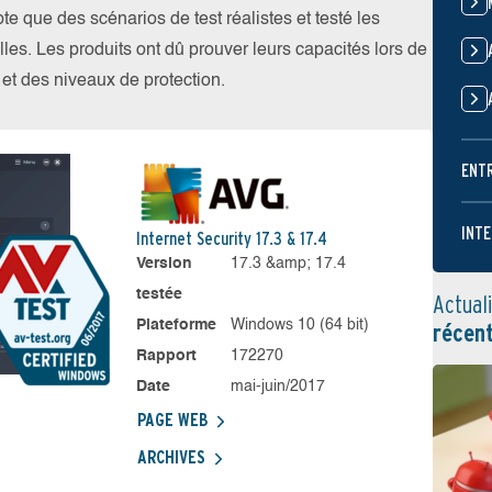
 que des scénarios de test réalistes et testé les
les. Les produits ont dû prouver leurs capacités lors de
s et des niveaux de protection.
ENT
INTE
Internet Security 17.3 & 17.4
Version
17.3 &amp; 17.4
testée
Actual
Plateforme
Windows 10 (64 bit)
récen
Rapport
172270
Date
mai-juin/2017
PAGE WEB
ARCHIVES