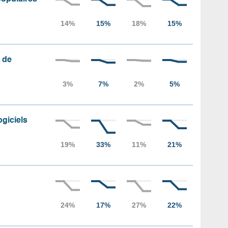
 de
ogiciels