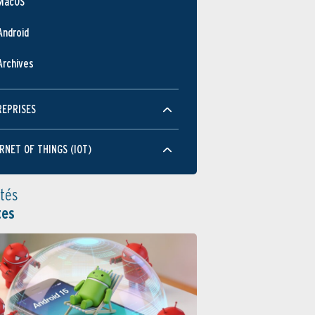
MacOS
Android
Archives
REPRISES
RNET OF THINGS (IOT)
ités
tes