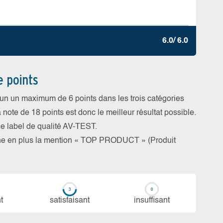
6.0/ 6.0
e points
cun un maximum de 6 points dans les trois catégories
a note de 18 points est donc le meilleur résultat possible.
 le label de qualité AV-TEST.
rne en plus la mention « TOP PRODUCT » (Produit
t
sa­tis­fai­sant
in­suf­fi­sant