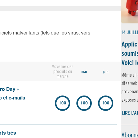
14 JUILL
iciels malveillants (tels que les virus, vers
Applic
soumis
Voici l
Moyenne des
produits du
mai
juin
Même si l
marché
sites web
ero Day »
provenant
 et e-mails
exposés à 
100
100
100
LIRE L'
Abonne
nts très