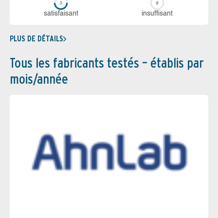
sa­tis­fai­sant
in­suf­fi­sant
PLUS DE DÉTAILS
Tous les fabricants testés – établis par
mois/année