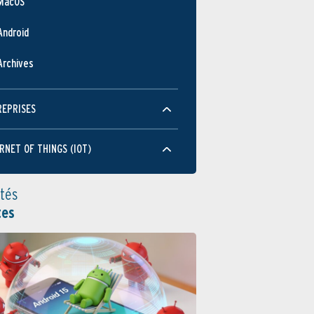
MacOS
Android
Archives
REPRISES
RNET OF THINGS (IOT)
ités
tes