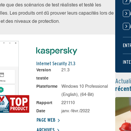
 que des scénarios de test réalistes et testé les
les. Les produits ont dû prouver leurs capacités lors de
s et des niveaux de protection.
ENT
INTE
Internet Security 21.3
Version
21.3
testée
Actual
Plateforme
Windows 10 Professional
récen
(English), (64-Bit)
Rapport
221110
Date
janv.-févr./2022
PAGE WEB
ARCHIVES