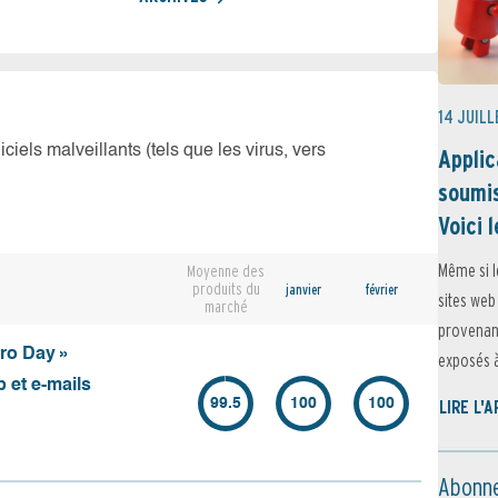
14 JUILL
iciels malveillants (tels que les virus, vers
Applic
soumis
Voici l
Même si l
Moyenne des
produits du
janvier
février
sites web
marché
provenant
ero Day »
exposés à 
 et e-mails
99.5
100
100
LIRE L'
Abonne