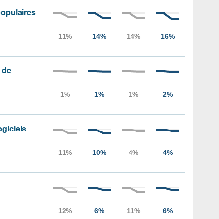
populaires
 de
ogiciels