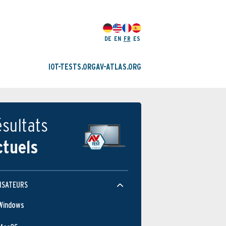
DE
EN
FR
ES
IOT-TESTS.ORG
AV-ATLAS.ORG
sultats
ctuels
ISATEURS
Windows