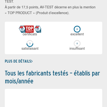
TEST.
À partir de 17,5 points, AV-TEST décerne en plus la mention
« TOP PRODUCT » (Produit d’excellence).
certi­ficats
ex­cellent
sa­tis­fai­sant
in­suf­fi­sant
PLUS DE DÉTAILS
Tous les fabricants testés – établis par
mois/année