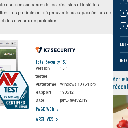
 que des scénarios de test réalistes et testé les
les. Les produits ont dû prouver leurs capacités lors de
s et des niveaux de protection.
ENT
INTE
Total Security 15.1
Version
15.1
testée
Actual
Plateforme
Windows 10 (64 bit)
récen
Rapport
190512
Date
janv.-févr./2019
PAGE WEB
ARCHIVES