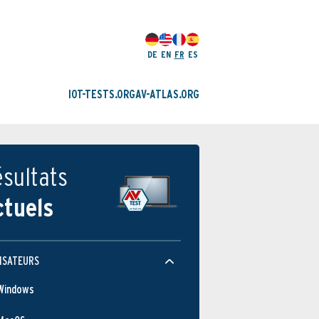
DE
EN
FR
ES
IOT-TESTS.ORG
AV-ATLAS.ORG
sultats
ctuels
ISATEURS
Windows