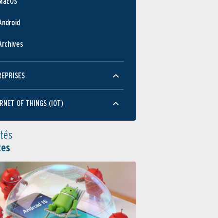
MacOS
Android
Archives
REPRISES
RNET OF THINGS (IOT)
ités
tes