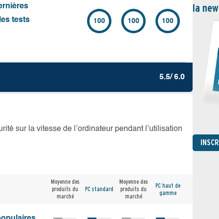
la new
ernières
es tests
100
100
100
5.5/ 6.0
té sur la vitesse de l’ordinateur pendant l’utilisation
INSC
Moyenne des
Moyenne des
PC haut de
produits du
PC standard
produits du
gamme
marché
marché
populaires