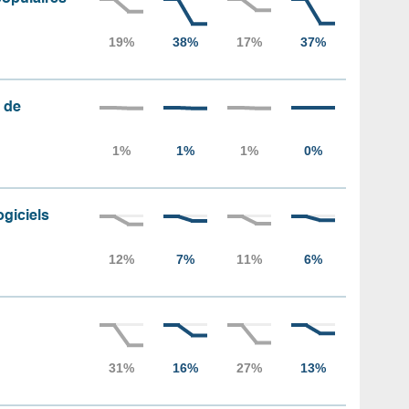
 de
ogiciels