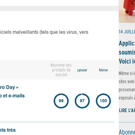
14 JUILL
iciels malveillants (tels que les virus, vers
Applic
soumis
Voici l
Moyenne des
produits du
janvier
février
Même si l
marché
sites web
ero Day »
provenant
 et e-mails
exposés à 
99
97
100
LIRE L'
Abonne
nts très