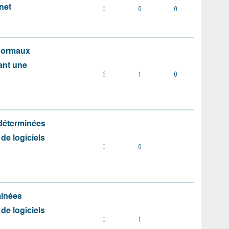
net
0
0
0
 normaux
ant une
6
1
0
 déterminées
 de logiciels
0
0
minées
 de logiciels
0
1