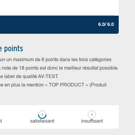
6.0/ 6.0
e points
cun un maximum de 6 points dans les trois catégories
a note de 18 points est donc le meilleur résultat possible.
 le label de qualité AV-TEST.
rne en plus la mention « TOP PRODUCT » (Produit
t
sa­tis­fai­sant
in­suf­fi­sant