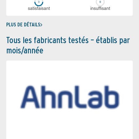
sa­tis­fai­sant
in­suf­fi­sant
PLUS DE DÉTAILS
Tous les fabricants testés – établis par
mois/année