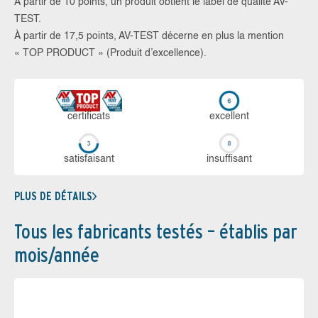
À partir de 10 points, un produit obtient le label de qualité AV-
TEST.
À partir de 17,5 points, AV-TEST décerne en plus la mention
« TOP PRODUCT » (Produit d’excellence).
certi­ficats
ex­cellent
sa­tis­fai­sant
in­suf­fi­sant
PLUS DE DÉTAILS
Tous les fabricants testés – établis par
mois/année