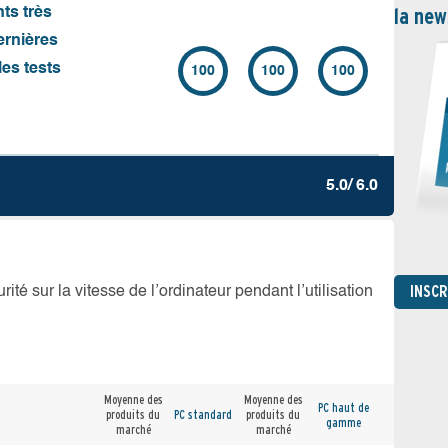
la new
nts très
ernières
es tests
100
100
100
5.0/ 6.0
INSC
té sur la vitesse de l’ordinateur pendant l’utilisation
Moyenne des
Moyenne des
PC haut de
produits du
PC standard
produits du
gamme
marché
marché