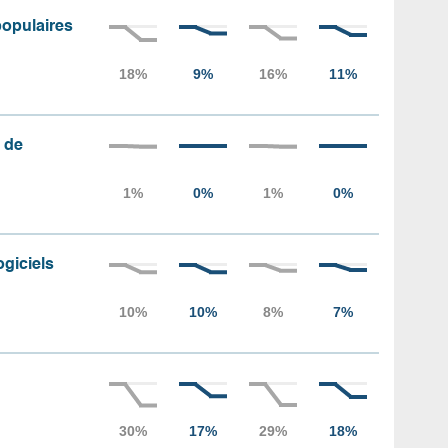
populaires
 de
ogiciels