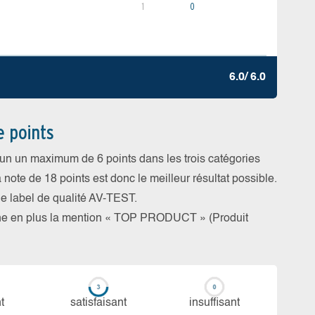
1
0
6.0/ 6.0
e points
cun un maximum de 6 points dans les trois catégories
a note de 18 points est donc le meilleur résultat possible.
 le label de qualité AV-TEST.
rne en plus la mention « TOP PRODUCT » (Produit
t
sa­tis­fai­sant
in­suf­fi­sant