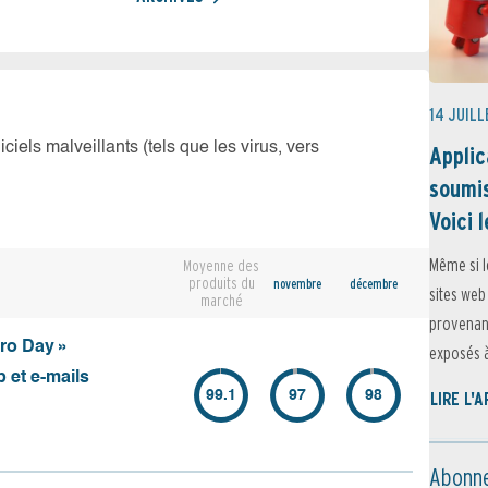
14 JUILL
iciels malveillants (tels que les virus, vers
Applic
soumis
Voici l
Même si l
Moyenne des
produits du
novembre
décembre
sites web
marché
provenant
ero Day »
exposés à 
 et e-mails
99.1
97
98
LIRE L'
Abonne