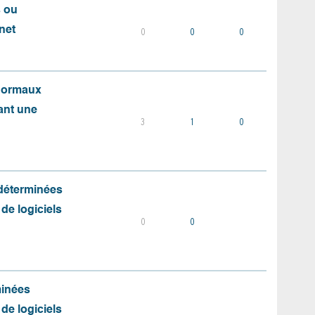
s ou
net
0
0
0
 normaux
ant une
3
1
0
 déterminées
 de logiciels
0
0
minées
 de logiciels