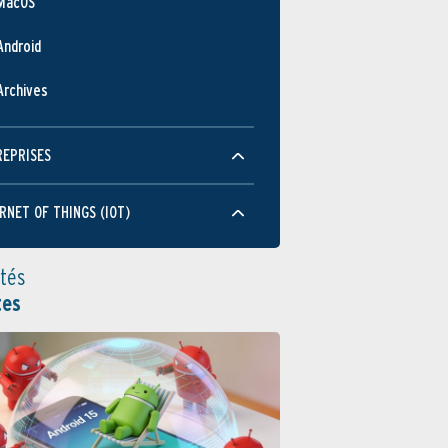
MacOS
Android
Archives
REPRISES
RNET OF THINGS (IOT)
ités
tes