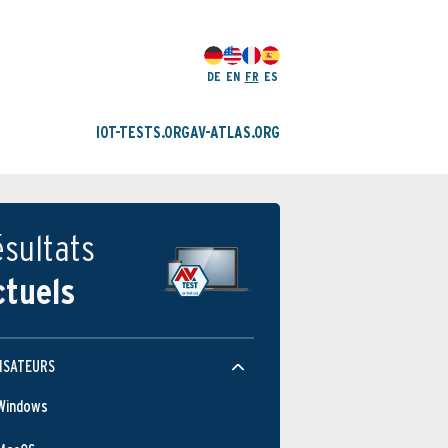
DE
EN
FR
ES
IOT-TESTS.ORG
AV-ATLAS.ORG
sultats
ctuels
ISATEURS
Windows