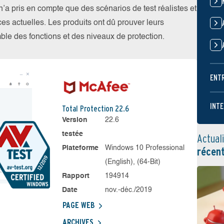
 pris en compte que des scénarios de test réalistes et
es actuelles. Les produits ont dû prouver leurs
emble des fonctions et des niveaux de protection.
ENT
INTE
Total Protection 22.6
Version
22.6
testée
Actual
Plateforme
Windows 10 Professional
récen
(English), (64-Bit)
Rapport
194914
Date
nov.-déc./2019
PAGE WEB
ARCHIVES