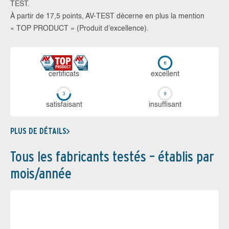
TEST.
À partir de 17,5 points, AV-TEST décerne en plus la mention
« TOP PRODUCT » (Produit d’excellence).
certi­ficats
ex­cellent
sa­tis­fai­sant
in­suf­fi­sant
PLUS DE DÉTAILS
Tous les fabricants testés – établis par
mois/année