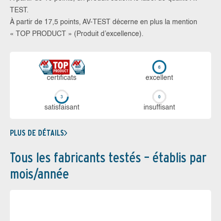
TEST.
À partir de 17,5 points, AV-TEST décerne en plus la mention
« TOP PRODUCT » (Produit d’excellence).
certi­ficats
ex­cellent
sa­tis­fai­sant
in­suf­fi­sant
PLUS DE DÉTAILS
Tous les fabricants testés – établis par
mois/année