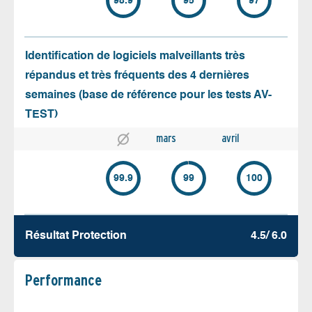
98.9
95
97
Identification de logiciels malveillants très
répandus et très fréquents des 4 dernières
semaines (base de référence pour les tests AV-
TEST)
mars
avril
99.9
99
100
Résultat Protection
4.5/ 6.0
Performance