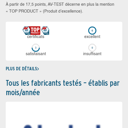
À partir de 17,5 points, AV-TEST décerne en plus la mention
« TOP PRODUCT » (Produit d’excellence).
certi­ficats
ex­cellent
sa­tis­fai­sant
in­suf­fi­sant
PLUS DE DÉTAILS
Tous les fabricants testés – établis par
mois/année