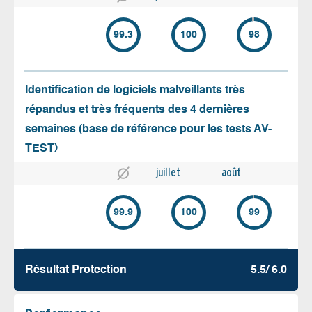
99.3
100
98
Identification de logiciels malveillants très
répandus et très fréquents des 4 dernières
semaines (base de référence pour les tests AV-
TEST)
juillet
août
99.9
100
99
Résultat Protection
5.5/ 6.0