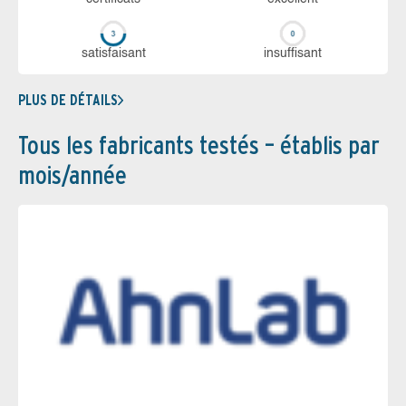
sa­tis­fai­sant
in­suf­fi­sant
PLUS DE DÉTAILS
Tous les fabricants testés – établis par
mois/année