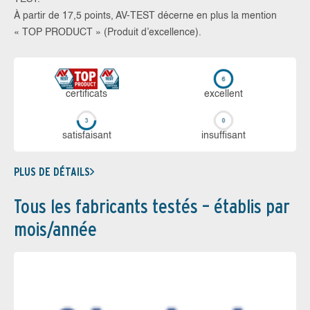
À partir de 17,5 points, AV-TEST décerne en plus la mention
« TOP PRODUCT » (Produit d’excellence).
certi­ficats
ex­cellent
sa­tis­fai­sant
in­suf­fi­sant
PLUS DE DÉTAILS
Tous les fabricants testés – établis par
mois/année