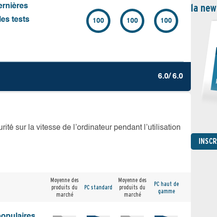
la new
ernières
es tests
100
100
100
6.0/ 6.0
té sur la vitesse de l’ordinateur pendant l’utilisation
INSC
Moyenne des
Moyenne des
PC haut de
produits du
PC standard
produits du
gamme
marché
marché
populaires