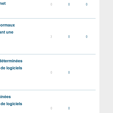
net
0
0
0
 normaux
ant une
3
0
0
 déterminées
 de logiciels
0
0
minées
 de logiciels
0
0