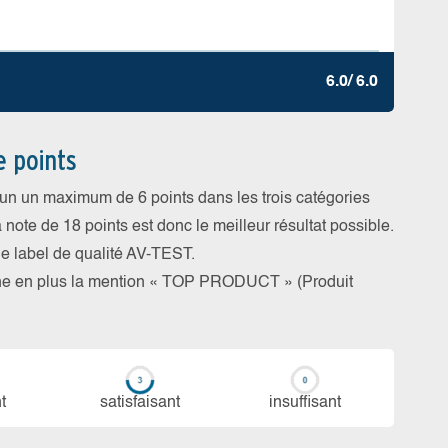
6.0/ 6.0
e points
cun un maximum de 6 points dans les trois catégories
a note de 18 points est donc le meilleur résultat possible.
 le label de qualité AV-TEST.
rne en plus la mention « TOP PRODUCT » (Produit
t
sa­tis­fai­sant
in­suf­fi­sant