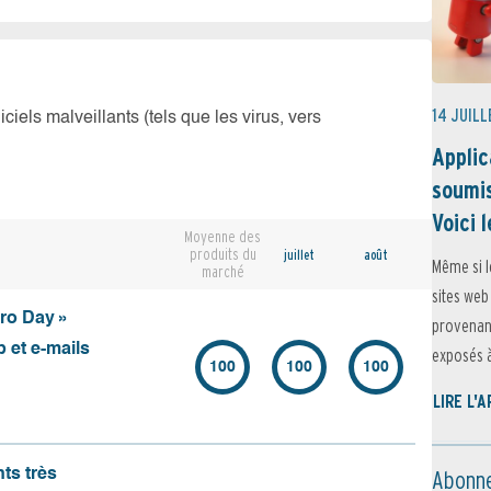
14 JUILL
iciels malveillants (tels que les virus, vers
Applic
soumis
Voici l
Moyenne des
produits du
juillet
août
Même si l
marché
sites web
ero Day »
provenant
 et e-mails
exposés à 
100
100
100
LIRE L'
Abonne
nts très