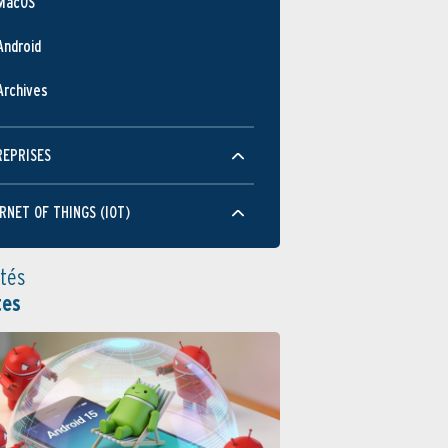
MacOS
Android
Archives
REPRISES
RNET OF THINGS (IOT)
ités
tes