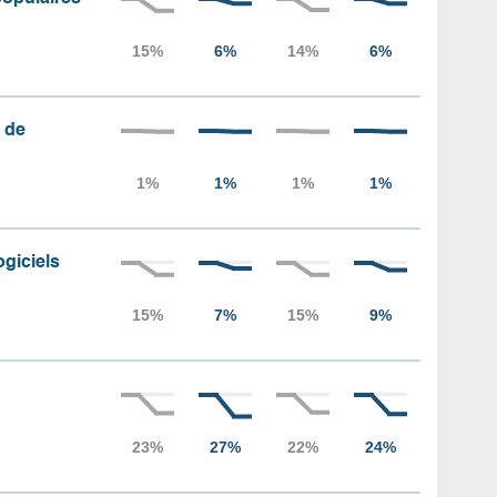
 de
ogiciels