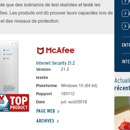
 que des scénarios de test réalistes et testé les
les. Les produits ont dû prouver leurs capacités lors de
s et des niveaux de protection.
ENT
INTE
Internet Security 21.2
Version
21.2
testée
Actual
Plateforme
Windows 10 (64 bit)
récen
Rapport
183112
Date
juil.-août/2018
PAGE WEB
ARCHIVES