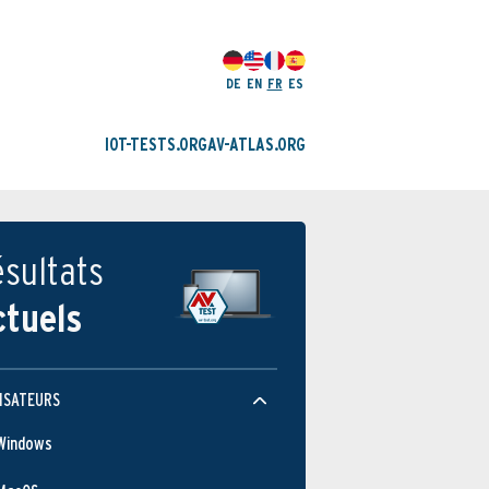
DE
EN
FR
ES
IOT-TESTS.ORG
AV-ATLAS.ORG
sultats
ctuels
ISATEURS
Windows