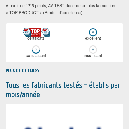
À partir de 17,5 points, AV-TEST décerne en plus la mention
« TOP PRODUCT » (Produit d’excellence).
certi­ficats
ex­cellent
sa­tis­fai­sant
in­suf­fi­sant
PLUS DE DÉTAILS
Tous les fabricants testés – établis par
mois/année