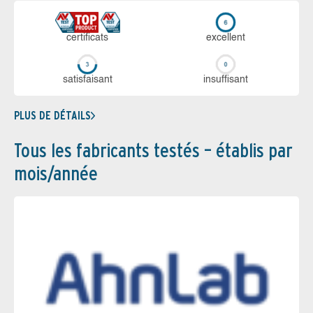
certi­ficats
ex­cellent
sa­tis­fai­sant
in­suf­fi­sant
PLUS DE DÉTAILS
Tous les fabricants testés – établis par
mois/année