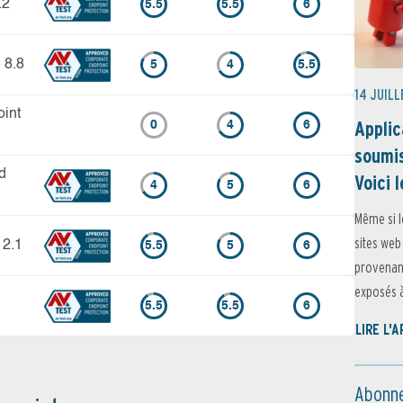
.2
5.5
5.5
6
 8.8
5
4
5.5
14 JUILL
int
Applic
0
4
6
soumis
d
Voici l
4
5
6
Même si l
sites web
12.1
5.5
5
6
provenant
exposés à 
5.5
5.5
6
LIRE L'
Abonne