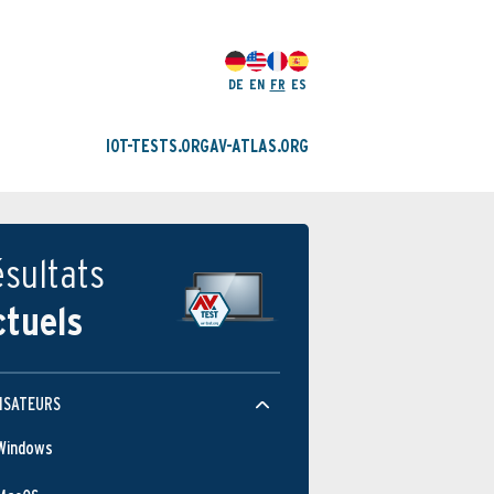
DE
EN
FR
ES
IOT-TESTS.ORG
AV-ATLAS.ORG
sultats
ctuels
ISATEURS
Windows