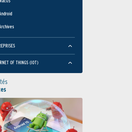
MacOS
Android
Archives
REPRISES
RNET OF THINGS (IOT)
ités
tes