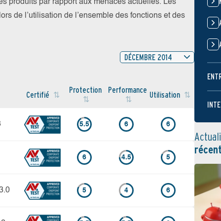
 les produits par rapport aux menaces actuelles. Les
ors de l’utilisation de l’ensemble des fonctions et des
DÉCEMBRE 2014
ENT
Protection
Performance
Certifié
Utilisation
INTE
3
5.5
6
6
Actual
récen
6
4.5
5
3.0
5
4
6