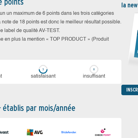
e points
la new
cun un maximum de 6 points dans les trois catégories
a note de 18 points est donc le meilleur résultat possible.
 le label de qualité AV-TEST.
rne en plus la mention « TOP PRODUCT » (Produit
t
sa­tis­fai­sant
in­suf­fi­sant
INSC
– établis par mois/année