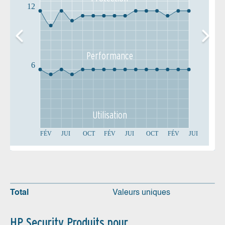
12
Performance
6
Utilisation
FÉV
JUI
OCT
FÉV
JUI
OCT
FÉV
JUI
Total
Valeurs uniques
HP Security Produits pour