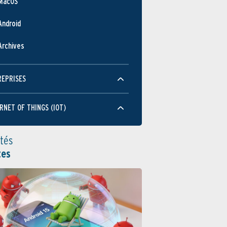
MacOS
Android
Archives
REPRISES
RNET OF THINGS (IOT)
ités
tes