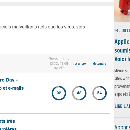
iciels malveillants (tels que les virus, vers
14 JUILL
Applic
soumis
Voici l
Moyenne des
produits du
novembre
décembre
marché
Même si l
sites web
ero Day »
provenant
 et e-mails
92
48
54
exposés à 
LIRE L'
nts très
Abonne
ernières