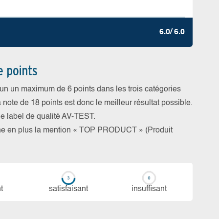
6.0/ 6.0
e points
cun un maximum de 6 points dans les trois catégories
a note de 18 points est donc le meilleur résultat possible.
 le label de qualité AV-TEST.
rne en plus la mention « TOP PRODUCT » (Produit
t
sa­tis­fai­sant
in­suf­fi­sant