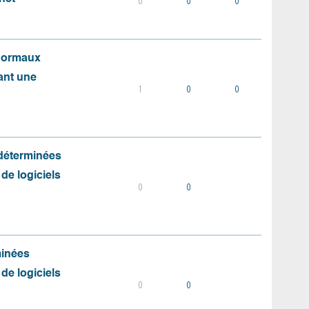
0
0
0
 normaux
ant une
1
0
0
 déterminées
 de logiciels
0
0
minées
 de logiciels
0
0