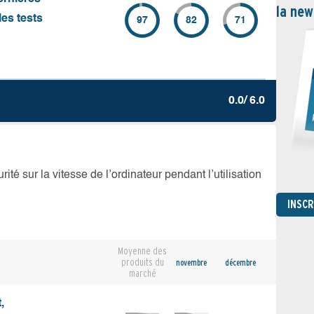
la new
es tests
97
82
71
0.0/ 6.0
té sur la vitesse de l’ordinateur pendant l’utilisation
INSC
Moyenne des
produits du
novembre
décembre
marché
,