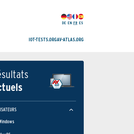
DE
EN
FR
ES
IOT-TESTS.ORG
AV-ATLAS.ORG
sultats
ctuels
ISATEURS
Windows