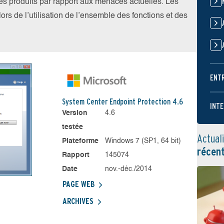
 les produits par rapport aux menaces actuelles. Les
ors de l’utilisation de l’ensemble des fonctions et des
ENT
System Center Endpoint Protection 4.6
INTE
Version
4.6
testée
Actual
Plateforme
Windows 7 (SP1, 64 bit)
récen
Rapport
145074
Date
nov.-déc./2014
PAGE WEB
ARCHIVES