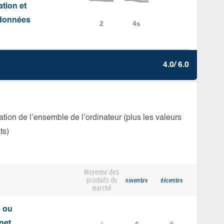
ation et
e données
4.0/ 6.0
isation de l’ensemble de l’ordinateur (plus les valeurs
ts)
Moyenne des
produits du
novembre
décembre
marché
s ou
net