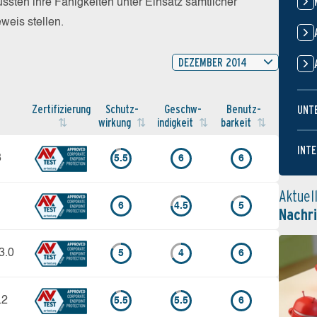
sten ihre Fähigkeiten unter Einsatz sämtlicher
eis stellen.
DEZEMBER 2014
Zertifi­zierung
Schutz­
Geschw­
Benutz­
UNT
wirkung
indigkeit
barkeit
INTE
3
5.5
6
6
Aktuel
6
4.5
5
Nachr
3.0
5
4
6
.2
5.5
5.5
6