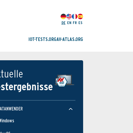
DE
EN
FR
ES
IOT-TESTS.ORG
AV-ATLAS.ORG
tuelle
estergebnisse
VATANWENDER
Windows