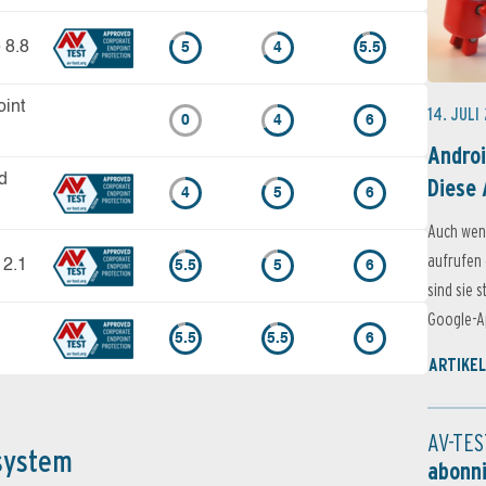
 8.8
5
4
5.5
int
14. JULI
0
4
6
Androi
d
Diese 
4
5
6
Auch wen
aufrufen 
12.1
5.5
5
6
sind sie 
Google-Ap
5.5
5.5
6
ARTIKEL
AV-TES
system
abonn