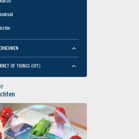
MacOS
Android
Archiv
ERNEHMEN
RNET OF THINGS (IOT)
le
ichten