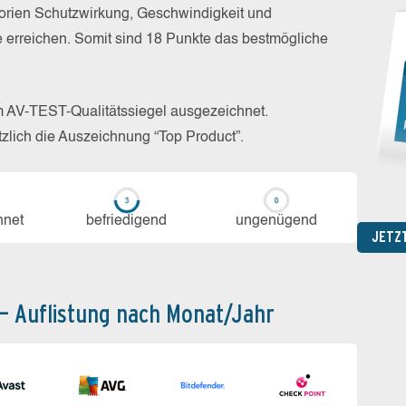
gorien Schutzwirkung, Geschwindigkeit und
e erreichen. Somit sind 18 Punkte das bestmögliche
m AV-TEST-Qualitätssiegel ausgezeichnet.
zlich die Auszeichnung “Top Product”.
h­net
be­frie­di­gend
un­ge­nü­gend
JETZ
 – Auflistung nach Monat/Jahr