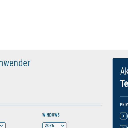
tanwender
Ak
T
PRI
WINDOWS
2026