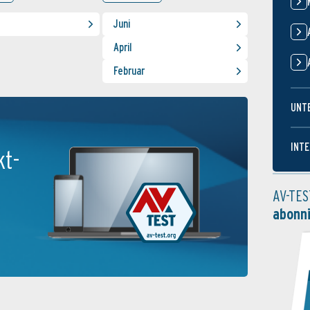
Juni
April
Februar
UNT
INTE
kt-
AV-TES
abonn