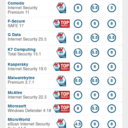
Comodo
Internet Security
6
5.5
5
Premium 11
F-Secure
6
6
6
SAFE 17
G Data
6
5.5
5.5
Internet Security 25.5
K7 Computing
5.5
5.5
6
Total Security 15.1
Kaspersky
6
6
6
Internet Security 19.0
Malwarebytes
5.5
5.5
5
Premium 3.7.1
McAfee
6
6
6
Internet Security 22.3
Microsoft
6
5.5
6
Windows Defender 4.18
MicroWorld
eScan Internet Security
4.5
6
6