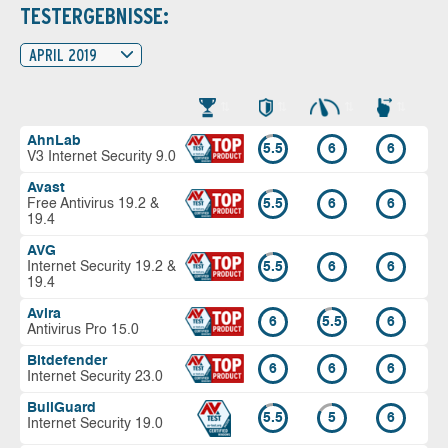
TESTERGEBNISSE:
APRIL 2019
AhnLab
5.5
6
6
V3 Internet Security 9.0
Avast
Free Antivirus 19.2 &
5.5
6
6
19.4
AVG
Internet Security 19.2 &
5.5
6
6
19.4
Avira
6
5.5
6
Antivirus Pro 15.0
Bitdefender
6
6
6
Internet Security 23.0
BullGuard
5.5
5
6
Internet Security 19.0