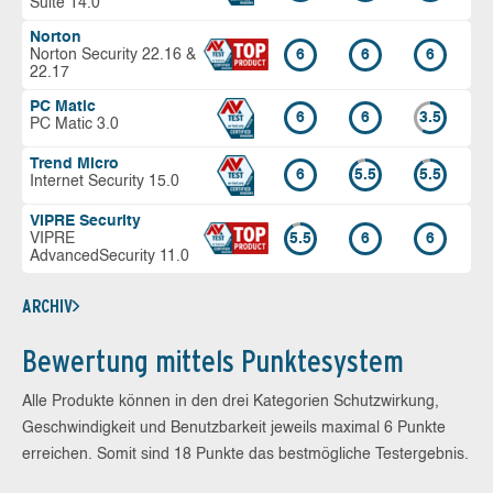
Suite 14.0
Norton
Norton Security 22.16 &
6
6
6
22.17
PC Matic
6
6
3.5
PC Matic 3.0
Trend Micro
6
5.5
5.5
Internet Security 15.0
VIPRE Security
VIPRE
5.5
6
6
AdvancedSecurity 11.0
ARCHIV
Bewertung mittels Punktesystem
Alle Produkte können in den drei Kategorien Schutzwirkung,
Geschwindigkeit und Benutzbarkeit jeweils maximal 6 Punkte
erreichen. Somit sind 18 Punkte das bestmögliche Testergebnis.