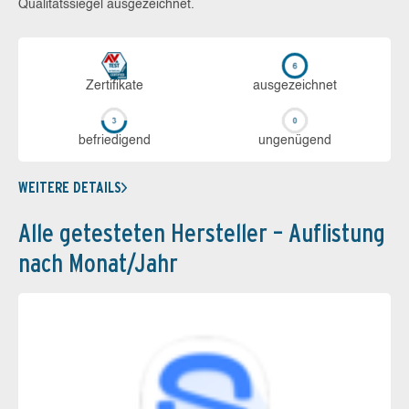
Qualitätssiegel ausgezeichnet.
Zerti­fikate
aus­ge­zeich­net
be­frie­di­gend
un­ge­nü­gend
WEITERE DETAILS
Alle getesteten Hersteller – Auflistung
nach Monat/Jahr