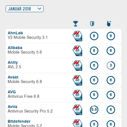
JANUAR 2018
AhnLab
6
6
V3 Mobile Security 3.1
Alibaba
6
6
Mobile Security 5.6
Antiy
6
3
AVL 2.5
Avast
6
6
Mobile Security 6.8
AVG
6
6
Antivirus Free 6.8
Avira
5.5
6
Antivirus Security Pro 5.2
Bitdefender
6
6
Mobile Security 3.2