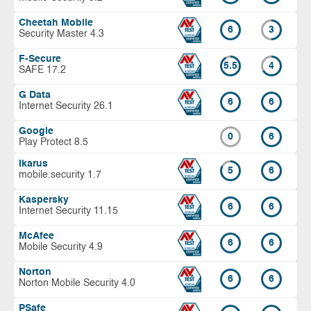
Cheetah Mobile
6
3
Security Master 4.3
F-Secure
5.5
4
SAFE 17.2
G Data
6
6
Internet Security 26.1
Google
0
6
Play Protect 8.5
Ikarus
5
6
mobile.security 1.7
Kaspersky
6
6
Internet Security 11.15
McAfee
6
6
Mobile Security 4.9
Norton
6
6
Norton Mobile Security 4.0
PSafe