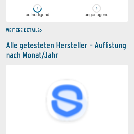
be­frie­di­gend
un­ge­nü­gend
WEITERE DETAILS
Alle getesteten Hersteller – Auflistung
nach Monat/Jahr