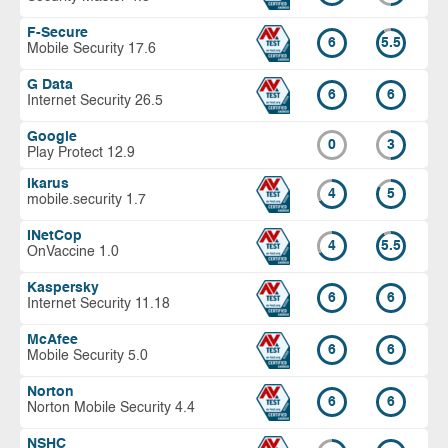
F-Secure
6
5.5
Mobile Security 17.6
G Data
6
6
Internet Security 26.5
Google
0
3
Play Protect 12.9
Ikarus
4
5
mobile.security 1.7
INetCop
4
5.5
OnVaccine 1.0
Kaspersky
6
6
Internet Security 11.18
McAfee
6
6
Mobile Security 5.0
Norton
6
6
Norton Mobile Security 4.4
NSHC