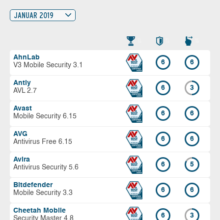
JANUAR 2019
AhnLab
6
6
V3 Mobile Security 3.1
Antiy
6
3
AVL 2.7
Avast
6
6
Mobile Security 6.15
AVG
6
6
Antivirus Free 6.15
Avira
6
5
Antivirus Security 5.6
Bitdefender
6
6
Mobile Security 3.3
Cheetah Mobile
6
3
Security Master 4.8