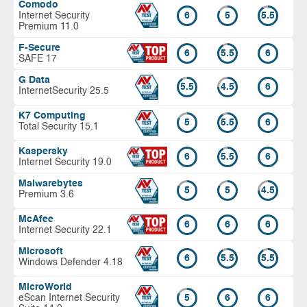
Comodo
Internet Security
6
5
5.5
Premium 11.0
F-Secure
6
5.5
6
SAFE 17
G Data
5.5
4.5
6
InternetSecurity 25.5
K7 Computing
5
5.5
6
Total Security 15.1
Kaspersky
6
5.5
6
Internet Security 19.0
Malwarebytes
5
5
4.5
Premium 3.6
McAfee
6
6
6
Internet Security 22.1
Microsoft
6
5.5
5.5
Windows Defender 4.18
MicroWorld
eScan Internet Security
5
6
6