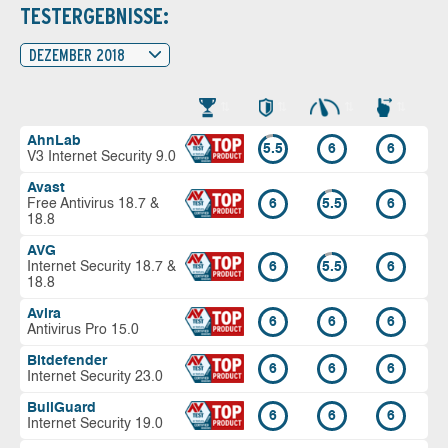
TESTERGEBNISSE:
DEZEMBER 2018
AhnLab
5.5
6
6
V3 Internet Security 9.0
Avast
Free Antivirus 18.7 &
6
5.5
6
18.8
AVG
Internet Security 18.7 &
6
5.5
6
18.8
Avira
6
6
6
Antivirus Pro 15.0
Bitdefender
6
6
6
Internet Security 23.0
BullGuard
6
6
6
Internet Security 19.0