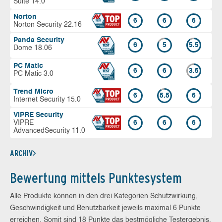
Suite 14.0
Norton
6
6
6
Norton Security 22.16
Panda Security
6
5
5.5
Dome 18.06
PC Matic
6
6
3.5
PC Matic 3.0
Trend Micro
6
5.5
6
Internet Security 15.0
VIPRE Security
VIPRE
6
6
6
AdvancedSecurity 11.0
ARCHIV
Bewertung mittels Punktesystem
Alle Produkte können in den drei Kategorien Schutzwirkung,
Geschwindigkeit und Benutzbarkeit jeweils maximal 6 Punkte
erreichen. Somit sind 18 Punkte das bestmögliche Testergebnis.