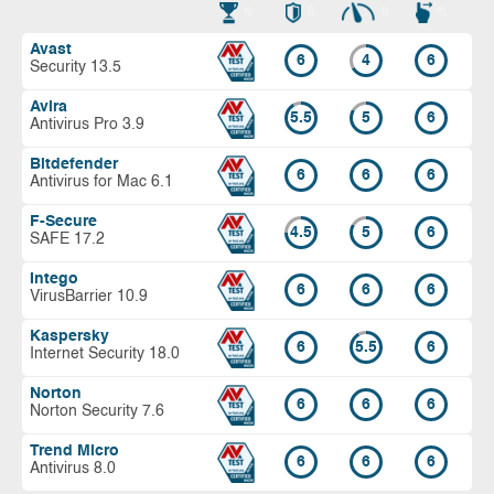
Avast
6
4
6
Security 13.5
Avira
5.5
5
6
Antivirus Pro 3.9
Bitdefender
6
6
6
Antivirus for Mac 6.1
F-Secure
4.5
5
6
SAFE 17.2
Intego
6
6
6
VirusBarrier 10.9
Kaspersky
6
5.5
6
Internet Security 18.0
Norton
6
6
6
Norton Security 7.6
Trend Micro
6
6
6
Antivirus 8.0