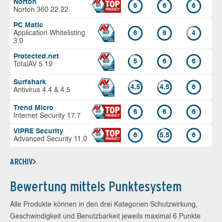
Norton
6
6
6
Norton 360 22.22
PC Matic
Application Whitelisting
6
6
4
3.0
Protected.net
5
6
6
TotalAV 5.19
Surfshark
4.5
4.5
6
Antivirus 4.4 & 4.5
Trend Micro
6
6
6
Internet Security 17.7
VIPRE Security
6
5.5
6
Advanced Security 11.0
ARCHIV
Bewertung mittels Punktesystem
Alle Produkte können in den drei Kategorien Schutzwirkung,
Geschwindigkeit und Benutzbarkeit jeweils maximal 6 Punkte