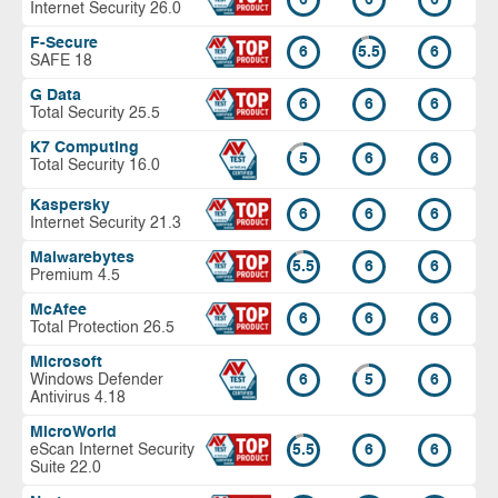
Internet Security 26.0
F-Secure
6
5.5
6
SAFE 18
G Data
6
6
6
Total Security 25.5
K7 Computing
5
6
6
Total Security 16.0
Kaspersky
6
6
6
Internet Security 21.3
Malwarebytes
5.5
6
6
Premium 4.5
McAfee
6
6
6
Total Protection 26.5
Microsoft
Windows Defender
6
5
6
Antivirus 4.18
MicroWorld
eScan Internet Security
5.5
6
6
Suite 22.0