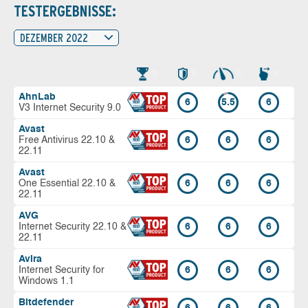
TESTERGEBNISSE:
DEZEMBER 2022
AhnLab
6
5.5
6
V3 Internet Security 9.0
Avast
Free Antivirus 22.10 &
6
6
6
22.11
Avast
One Essential 22.10 &
6
6
6
22.11
AVG
Internet Security 22.10 &
6
6
6
22.11
Avira
Internet Security for
6
6
6
Windows 1.1
Bitdefender
6
6
6