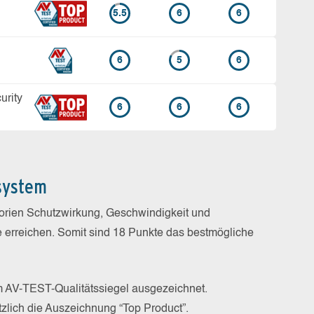
5.5
6
6
6
5
6
rity
6
6
6
system
gorien Schutzwirkung, Geschwindigkeit und
e erreichen. Somit sind 18 Punkte das bestmögliche
m AV-TEST-Qualitätssiegel ausgezeichnet.
zlich die Auszeichnung “Top Product”.