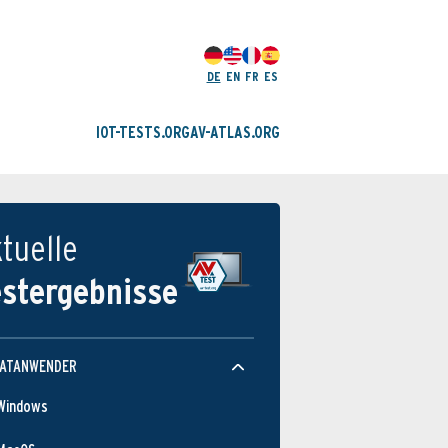
DE
EN
FR
ES
IOT-TESTS.ORG
AV-ATLAS.ORG
tuelle
estergebnisse
VATANWENDER
Windows