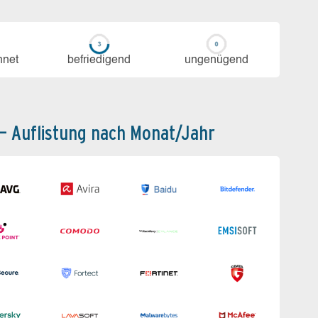
h­net
be­frie­di­gend
un­ge­nü­gend
 – Auflistung nach Monat/Jahr