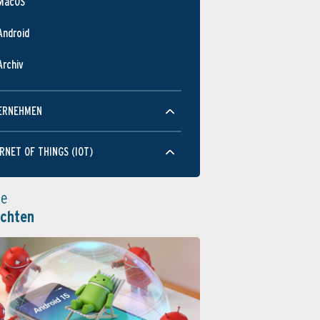
MacOS
Android
Archiv
ERNEHMEN
RNET OF THINGS (IOT)
le
ichten