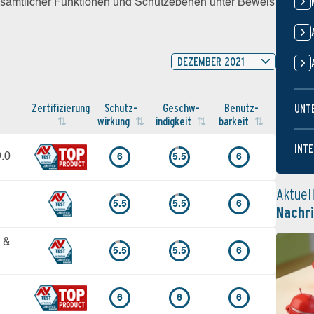
z sämtlicher Funktionen und Schutzebenen unter Beweis
DEZEMBER 2021
Zertifi­zierung
Schutz­
Geschw­
Benutz­
UNT
wirkung
indigkeit
barkeit
INTE
9.0
6
5.5
6
Aktuel
5.5
5.5
6
Nachr
9 &
5.5
5.5
6
6
6
6