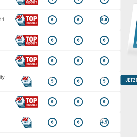
11
6
6
5.5
6
6
6
6
6
6
ity
JETZ
5
6
5
6
6
6
6
6
4.5