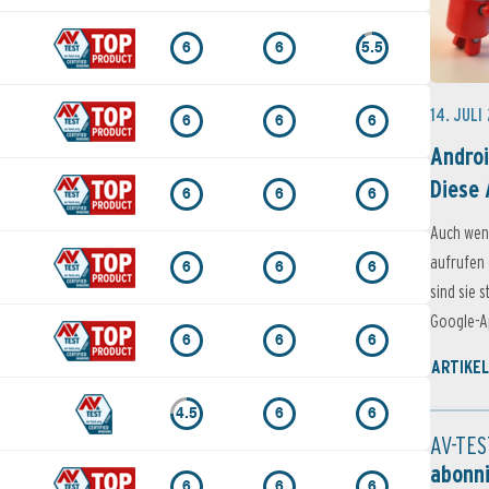
6
6
5.5
14. JULI
6
6
6
Androi
Diese 
6
6
6
Auch wen
aufrufen 
6
6
6
sind sie 
Google-Ap
6
6
6
ARTIKEL
4.5
6
6
AV-TES
abonn
6
6
6