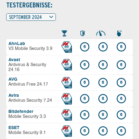
TESTERGEBNISSE:
SEPTEMBER 2024
AhnLab
6
6
6
V3 Mobile Security 3.9
Avast
Antivirus & Security
6
6
6
24.16
AVG
6
6
6
Antivirus Free 24.17
Avira
6
6
6
Antivirus Security 7.24
Bitdefender
6
6
6
Mobile Security 3.3
ESET
6
6
6
Mobile Security 9.1