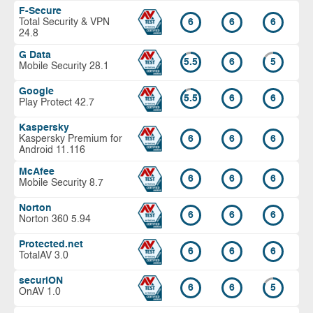
F-Secure
Total Security & VPN
6
6
6
24.8
G Data
5.5
6
5
Mobile Security 28.1
Google
5.5
6
6
Play Protect 42.7
Kaspersky
Kaspersky Premium for
6
6
6
Android 11.116
McAfee
6
6
6
Mobile Security 8.7
Norton
6
6
6
Norton 360 5.94
Protected.net
6
6
6
TotalAV 3.0
securiON
6
6
5
OnAV 1.0