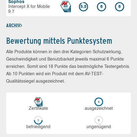
Sophos
Intercept X for Mobile
5.5
6
6
9.7
ARCHIV
Bewertung mittels Punktesystem
Alle Produkte können in den drei Kategorien Schutzwirkung,
Geschwindigkeit und Benutzbarkeit jeweils maximal 6 Punkte
erreichen. Somit sind 18 Punkte das bestmögliche Testergebnis.
Ab 10 Punkten wird ein Produkt mit dem AV-TEST-
Qualitätssiegel ausgezeichnet.
Zerti­fikate
aus­ge­zeich­net
be­frie­di­gend
un­ge­nü­gend