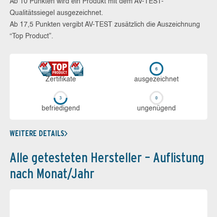
Ab 10 Punkten wird ein Produkt mit dem AV-TEST-
Qualitätssiegel ausgezeichnet.
Ab 17,5 Punkten vergibt AV-TEST zusätzlich die Auszeichnung
“Top Product”.
Zerti­fikate
aus­ge­zeich­net
be­frie­di­gend
un­ge­nü­gend
WEITERE DETAILS
Alle getesteten Hersteller – Auflistung
nach Monat/Jahr