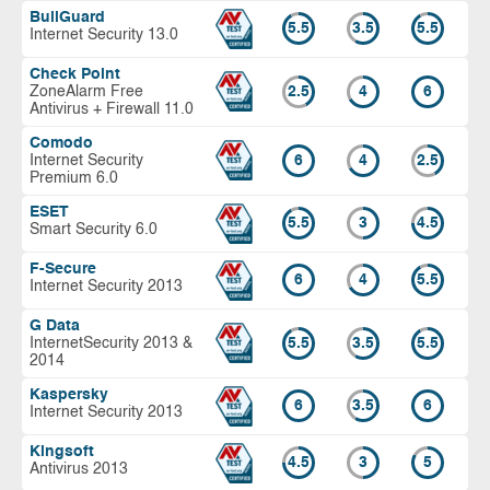
BullGuard
5.5
3.5
5.5
Internet Security 13.0
Check Point
ZoneAlarm Free
2.5
4
6
Antivirus + Firewall 11.0
Comodo
Internet Security
6
4
2.5
Premium 6.0
ESET
5.5
3
4.5
Smart Security 6.0
F-Secure
6
4
5.5
Internet Security 2013
G Data
InternetSecurity 2013 &
5.5
3.5
5.5
2014
Kaspersky
6
3.5
6
Internet Security 2013
Kingsoft
4.5
3
5
Antivirus 2013