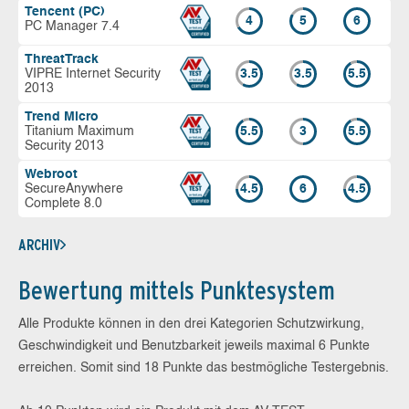
Tencent (PC)
4
5
6
PC Manager 7.4
ThreatTrack
VIPRE Internet Security
3.5
3.5
5.5
2013
Trend Micro
Titanium Maximum
5.5
3
5.5
Security 2013
Webroot
SecureAnywhere
4.5
6
4.5
Complete 8.0
ARCHIV
Bewertung mittels Punktesystem
Alle Produkte können in den drei Kategorien Schutzwirkung,
Geschwindigkeit und Benutzbarkeit jeweils maximal 6 Punkte
erreichen. Somit sind 18 Punkte das bestmögliche Testergebnis.