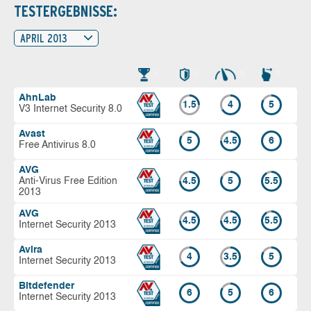
TESTERGEBNISSE:
APRIL 2013
AhnLab
1.5
4
5
V3 Internet Security 8.0
Avast
5
4.5
6
Free Antivirus 8.0
AVG
Anti-Virus Free Edition
4.5
5
5.5
2013
AVG
4.5
4.5
5.5
Internet Security 2013
Avira
4
3.5
5
Internet Security 2013
Bitdefender
6
5
6
Internet Security 2013