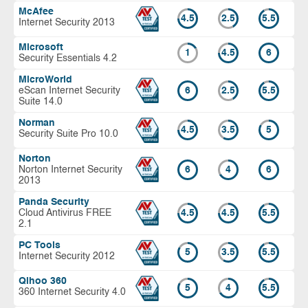
McAfee
4.5
2.5
5.5
Internet Security 2013
Microsoft
1
4.5
6
Security Essentials 4.2
MicroWorld
eScan Internet Security
6
2.5
5.5
Suite 14.0
Norman
4.5
3.5
5
Security Suite Pro 10.0
Norton
Norton Internet Security
6
4
6
2013
Panda Security
Cloud Antivirus FREE
4.5
4.5
5.5
2.1
PC Tools
5
3.5
5.5
Internet Security 2012
Qihoo 360
5
4
5.5
360 Internet Security 4.0