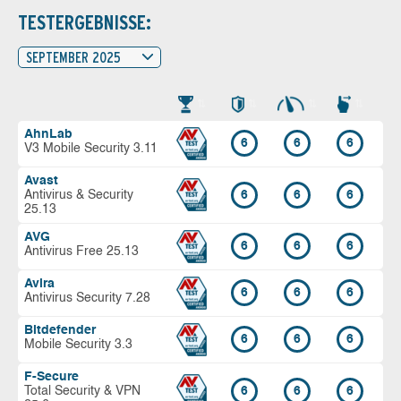
TESTERGEBNISSE:
SEPTEMBER 2025
AhnLab
6
6
6
V3 Mobile Security 3.11
Avast
Antivirus & Security
6
6
6
25.13
AVG
6
6
6
Antivirus Free 25.13
Avira
6
6
6
Antivirus Security 7.28
Bitdefender
6
6
6
Mobile Security 3.3
F-Secure
Total Security & VPN
6
6
6