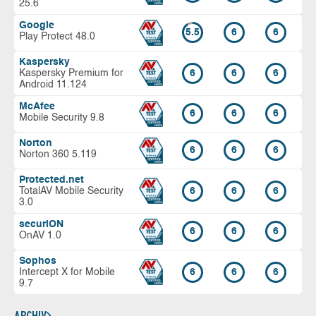
25.6
Google
5.5
6
6
Play Protect 48.0
Kaspersky
Kaspersky Premium for
6
6
6
Android 11.124
McAfee
6
6
6
Mobile Security 9.8
Norton
6
6
6
Norton 360 5.119
Protected.net
TotalAV Mobile Security
6
6
6
3.0
securiON
6
6
6
OnAV 1.0
Sophos
Intercept X for Mobile
6
6
6
9.7
ARCHIV