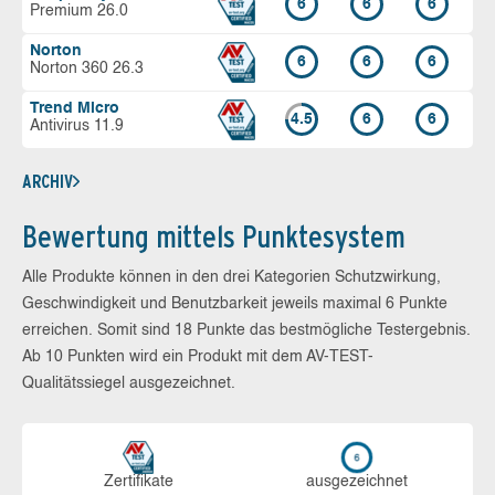
6
6
6
Premium 26.0
Norton
6
6
6
Norton 360 26.3
Trend Micro
4.5
6
6
Antivirus 11.9
ARCHIV
Bewertung mittels Punktesystem
Alle Produkte können in den drei Kategorien Schutzwirkung,
Geschwindigkeit und Benutzbarkeit jeweils maximal 6 Punkte
erreichen. Somit sind 18 Punkte das bestmögliche Testergebnis.
Ab 10 Punkten wird ein Produkt mit dem AV-TEST-
Qualitätssiegel ausgezeichnet.
Zerti­fikate
aus­ge­zeich­net