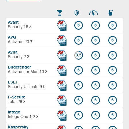
Avast
6
6
6
Security 16.3
AVG
6
6
6
Antivirus 20.7
Avira
3.5
6
6
Security 2.3
Bitdefender
6
6
6
Antivirus for Mac 10.3
ESET
6
6
6
Security Ultimate 9.0
F-Secure
6
6
6
Total 26.3
Intego
6
6
6
Intego One 1.2.3
Kaspersky