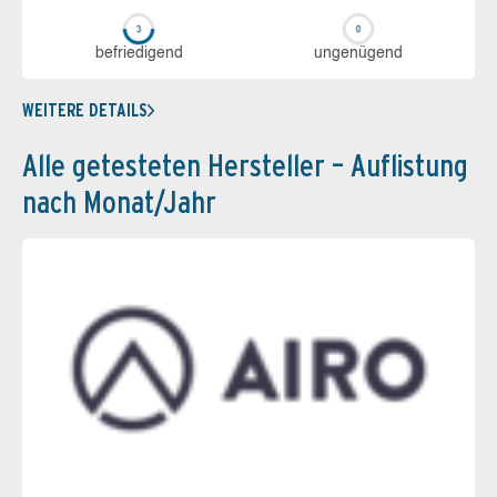
be­frie­di­gend
un­ge­nü­gend
WEITERE DETAILS
Alle getesteten Hersteller – Auflistung
nach Monat/Jahr