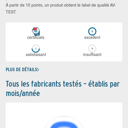
À partir de 10 points, un produit obtient le label de qualité AV-
TEST.
certi­ficats
ex­cellent
sa­tis­fai­sant
in­suf­fi­sant
PLUS DE DÉTAILS
Tous les fabricants testés – établis par
mois/année