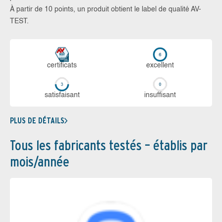
À partir de 10 points, un produit obtient le label de qualité AV-
TEST.
certi­ficats
ex­cellent
sa­tis­fai­sant
in­suf­fi­sant
PLUS DE DÉTAILS
Tous les fabricants testés – établis par
mois/année