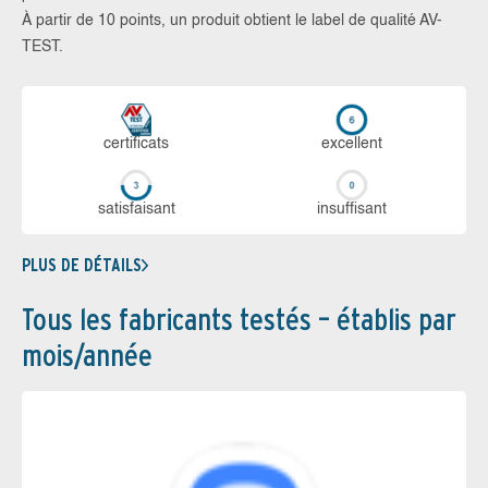
À partir de 10 points, un produit obtient le label de qualité AV-
TEST.
certi­ficats
ex­cellent
sa­tis­fai­sant
in­suf­fi­sant
PLUS DE DÉTAILS
Tous les fabricants testés – établis par
mois/année