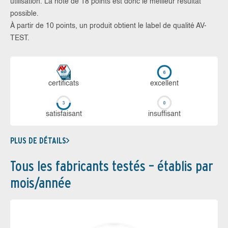
utilisation. La note de 18 points est donc le meilleur résultat
possible.
À partir de 10 points, un produit obtient le label de qualité AV-
TEST.
certi­ficats
ex­cellent
sa­tis­fai­sant
in­suf­fi­sant
PLUS DE DÉTAILS
Tous les fabricants testés – établis par
mois/année