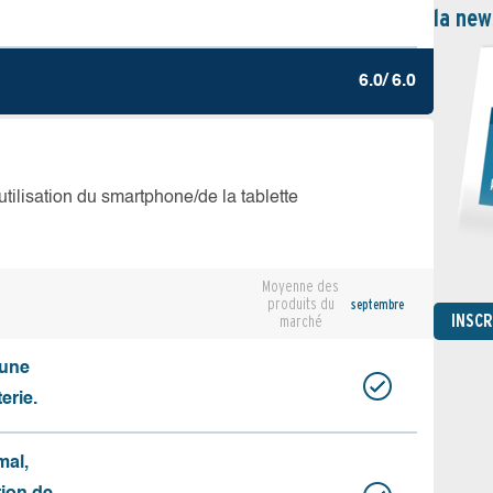
la new
6.0/ 6.0
’utilisation du smartphone/de la tablette
Moyenne des
produits du
septembre
INSC
marché
cune
erie.
mal,