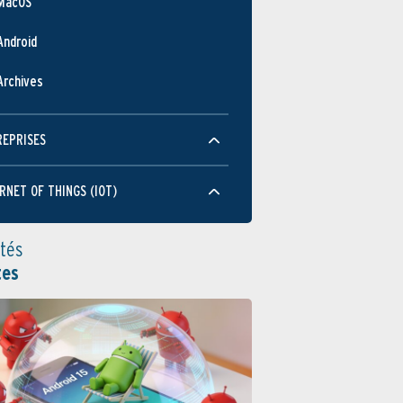
MacOS
Android
Archives
REPRISES
RNET OF THINGS (IOT)
ités
tes