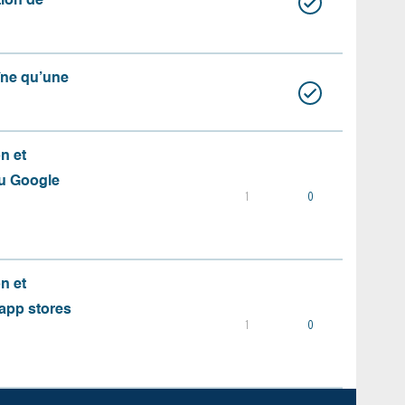
ation de
aîne qu’une
on et
du Google
1
0
on et
s app stores
1
0