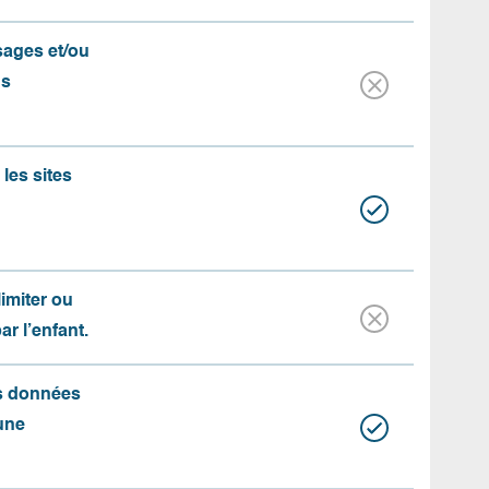
ssages et/ou
us
les sites
limiter ou
par l’enfant.
es données
une