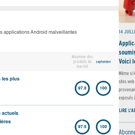
14 JUILL
es applications Android malveillantes
Applic
soumis
Moyenne des
Voici l
produits du
septembre
marché
Même si l
 les plus
sites web
97.8
100
provenant
exposés à 
LIRE L'
s actuels
ières
97.5
100
Abonne