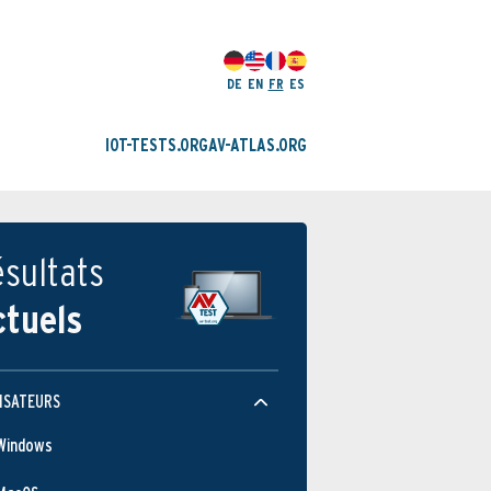
DE
EN
FR
ES
IOT-TESTS.ORG
AV-ATLAS.ORG
sultats
ctuels
ISATEURS
Windows