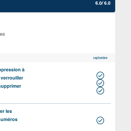
6.0/ 6.0
tes
septembre
uppression à
 verrouiller
 supprimer
er les
 numéros