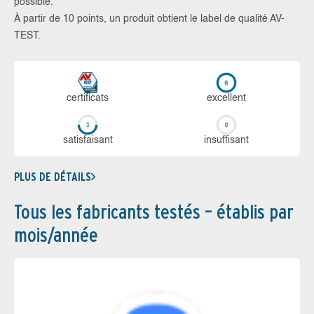
possible.
À partir de 10 points, un produit obtient le label de qualité AV-
TEST.
certi­ficats
ex­cellent
sa­tis­fai­sant
in­suf­fi­sant
PLUS DE DÉTAILS
Tous les fabricants testés – établis par
mois/année