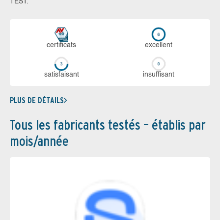
TEST.
certi­ficats
ex­cellent
sa­tis­fai­sant
in­suf­fi­sant
PLUS DE DÉTAILS
Tous les fabricants testés – établis par
mois/année