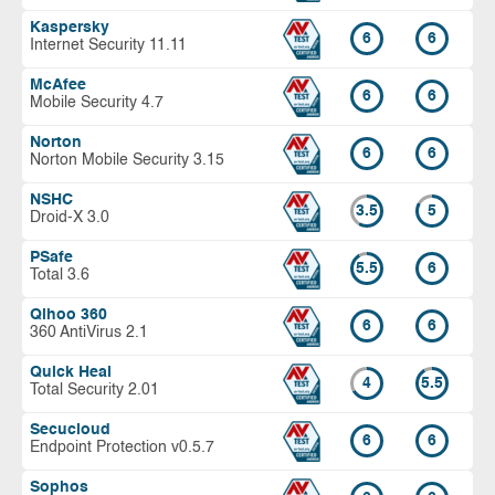
Kaspersky
6
6
Internet Security 11.11
McAfee
6
6
Mobile Security 4.7
Norton
6
6
Norton Mobile Security 3.15
NSHC
3.5
5
Droid-X 3.0
PSafe
5.5
6
Total 3.6
Qihoo 360
6
6
360 AntiVirus 2.1
Quick Heal
4
5.5
Total Security 2.01
Secucloud
6
6
Endpoint Protection v0.5.7
Sophos