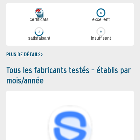
certi­ficats
ex­cellent
sa­tis­fai­sant
in­suf­fi­sant
PLUS DE DÉTAILS
Tous les fabricants testés – établis par
mois/année