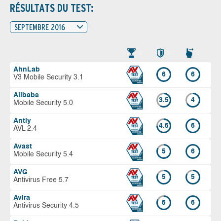
RÉSULTATS DU TEST:
SEPTEMBRE 2016
AhnLab
6
6
V3 Mobile Security 3.1
Alibaba
3.5
4
Mobile Security 5.0
Antiy
4.5
6
AVL 2.4
Avast
5
6
Mobile Security 5.4
AVG
5
5
Antivirus Free 5.7
Avira
5
6
Antivirus Security 4.5