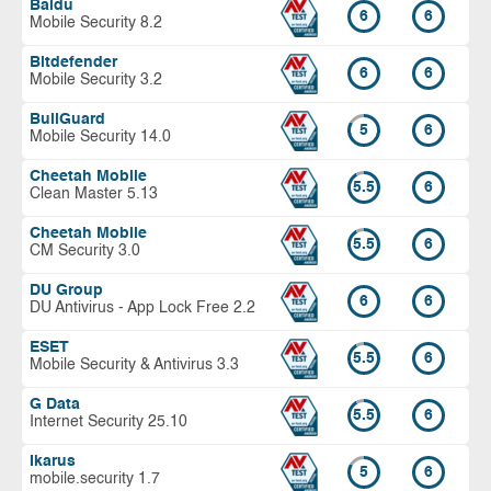
Baidu
6
6
Mobile Security 8.2
Bitdefender
6
6
Mobile Security 3.2
BullGuard
5
6
Mobile Security 14.0
Cheetah Mobile
5.5
6
Clean Master 5.13
Cheetah Mobile
5.5
6
CM Security 3.0
DU Group
6
6
DU Antivirus - App Lock Free 2.2
ESET
5.5
6
Mobile Security & Antivirus 3.3
G Data
5.5
6
Internet Security 25.10
Ikarus
5
6
mobile.security 1.7