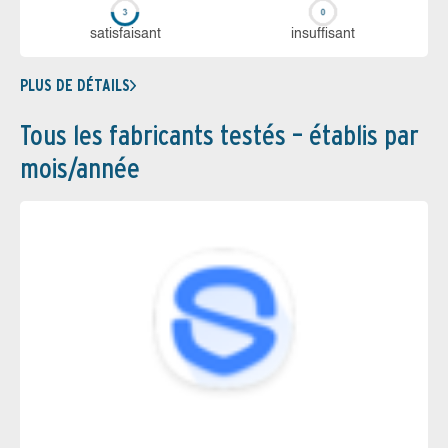
sa­tis­fai­sant
in­suf­fi­sant
PLUS DE DÉTAILS
Tous les fabricants testés – établis par
mois/année