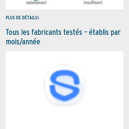
sa­tis­fai­sant
in­suf­fi­sant
PLUS DE DÉTAILS
Tous les fabricants testés – établis par
mois/année