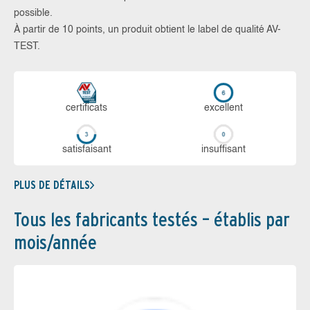
possible.
À partir de 10 points, un produit obtient le label de qualité AV-
TEST.
certi­ficats
ex­cellent
sa­tis­fai­sant
in­suf­fi­sant
PLUS DE DÉTAILS
Tous les fabricants testés – établis par
mois/année