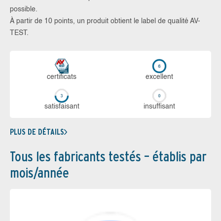
possible.
À partir de 10 points, un produit obtient le label de qualité AV-
TEST.
certi­ficats
ex­cellent
sa­tis­fai­sant
in­suf­fi­sant
PLUS DE DÉTAILS
Tous les fabricants testés – établis par
mois/année