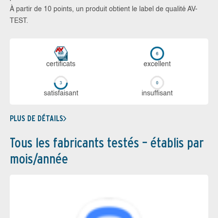
À partir de 10 points, un produit obtient le label de qualité AV-
TEST.
certi­ficats
ex­cellent
sa­tis­fai­sant
in­suf­fi­sant
PLUS DE DÉTAILS
Tous les fabricants testés – établis par
mois/année