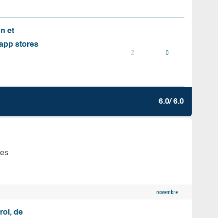
on et
s app stores
2
0
6.0/ 6.0
tes
novembre
roi, de