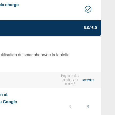
ble charge
6.0/ 6.0
’utilisation du smartphone/de la tablette
Moyenne des
produits du
novembre
marché
on et
du Google
0
0