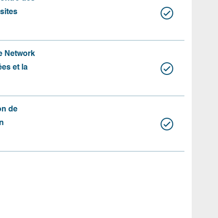
 sites
te Network
es et la
on de
n