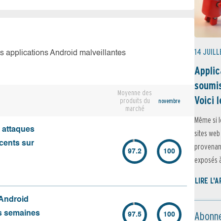
14 JUILL
es applications Android malveillantes
Applic
soumis
Moyenne des
Voici l
produits du
novembre
marché
Même si l
s attaques
sites web
écents sur
provenant
97.2
100
exposés à 
LIRE L'
 Android
Abonne
es semaines
97.5
100