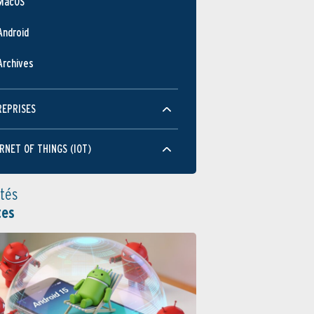
MacOS
Android
Archives
REPRISES
RNET OF THINGS (IOT)
ités
tes