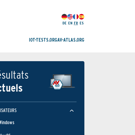
DE
EN
FR
ES
IOT-TESTS.ORG
AV-ATLAS.ORG
sultats
ctuels
ISATEURS
Windows