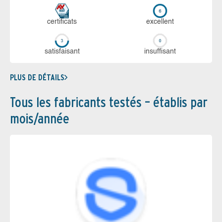
certi­ficats
ex­cellent
sa­tis­fai­sant
in­suf­fi­sant
PLUS DE DÉTAILS
Tous les fabricants testés – établis par
mois/année