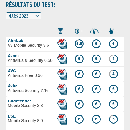
RÉSULTATS DU TEST:
MARS 2023
AhnLab
5.5
6
6
V3 Mobile Security 3.6
Avast
6
6
4
Antivirus & Security 6.56
AVG
6
6
4
Antivirus Free 6.56
Avira
6
6
6
Antivirus Security 7.16
Bitdefender
6
6
6
Mobile Security 3.3
ESET
6
6
5
Mobile Security 8.0