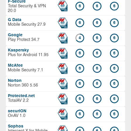
F-Secure
Total Security & VPN
6
6
6
20.0
G Data
6
6
6
Mobile Security 27.9
Google
4
6
6
Play Protect 34.7
Kaspersky
6
6
6
Plus for Android 11.95
McAfee
6
6
6
Mobile Security 7.1
Norton
6
6
6
Norton 360 5.56
Protected.net
6
6
6
TotalAV 2.2
securiON
6
6
6
OnAV 1.0
Sophos
Intercept X for Mobile
6
6
6