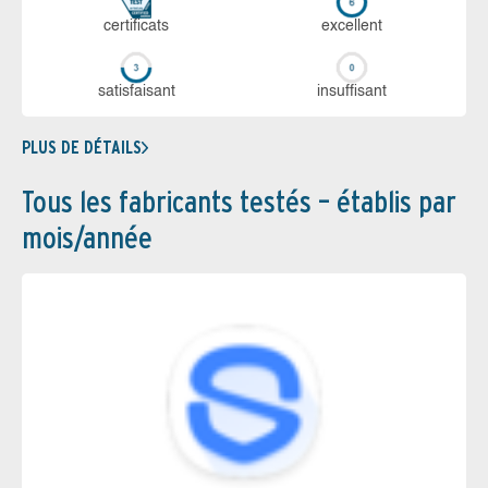
certi­ficats
ex­cellent
sa­tis­fai­sant
in­suf­fi­sant
PLUS DE DÉTAILS
Tous les fabricants testés – établis par
mois/année