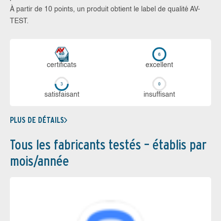
À partir de 10 points, un produit obtient le label de qualité AV-
TEST.
certi­ficats
ex­cellent
sa­tis­fai­sant
in­suf­fi­sant
PLUS DE DÉTAILS
Tous les fabricants testés – établis par
mois/année