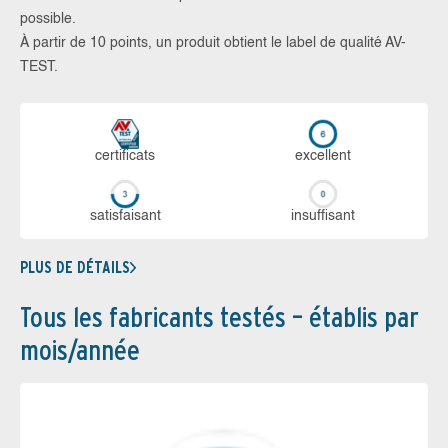
possible.
À partir de 10 points, un produit obtient le label de qualité AV-
TEST.
certi­ficats
ex­cellent
sa­tis­fai­sant
in­suf­fi­sant
PLUS DE DÉTAILS
Tous les fabricants testés – établis par
mois/année